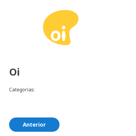
Oi
Categorias:
Navegação
Anterior
de