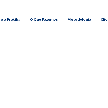
e a Pratika
O Que Fazemos
Metodologia
Cli