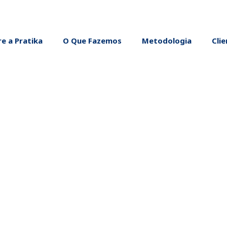
e a Pratika
O Que Fazemos
Metodologia
Cli
o problemas per
tentáveis